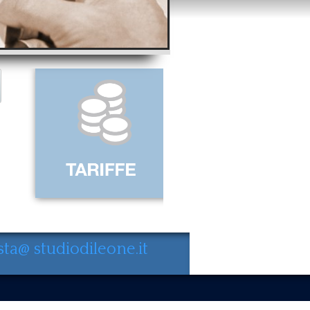
sta@ studiodileone.it