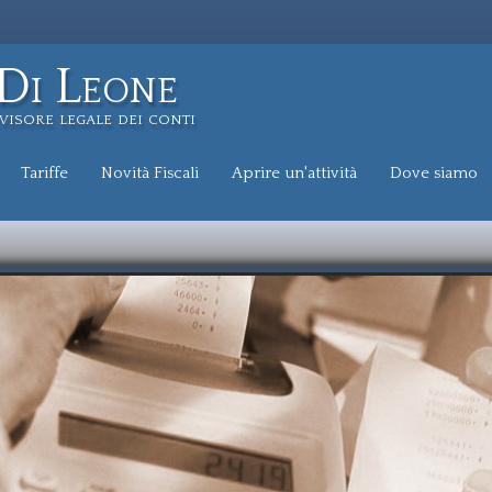
Di Leone
visore legale dei conti
Tariffe
Novità Fiscali
Aprire un'attività
Dove siamo